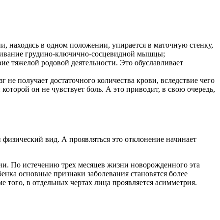
ни, находясь в одном положении, упирается в маточную стенку,
рачивание грудино-ключично-сосцевидной мышцы;
е тяжелой родовой деятельности. Это обуславливает
г не получает достаточного количества крови, вследствие чего
торой он не чувствует боль. А это приводит, в свою очередь,
 физический вид. А проявляться это отклонение начинает
ии. По истечению трех месяцев жизни новорожденного эта
бенка основные признаки заболевания становятся более
 того, в отдельных чертах лица проявляется асимметрия.