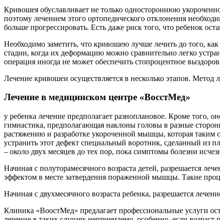
Кривошея обуславливает не только одностороннюю укороченно
поэтому лечением этого ортопедического отклонения необходи
больше прогрессировать. Есть даже риск того, что ребенок ост
Необходимо заметить, что кривошею лучше лечить до того, как
стадии, когда их деформацию можно сравнительно легко устран
операция иногда не может обеспечить стопроцентное выздоро
Лечение кривошеи осуществляется в несколько этапов. Метод леч
Лечение в медицинском центре «ВосстМед»
у ребенка лечение предполагает разноплановое. Кроме того, он
гимнастика, предполагающая наклоны головы в разные стороны
растяжению и разработке укороченной мышцы, которая таким об
устранить этот дефект специальный воротник, сделанный из пл
– около двух месяцев до тех пор, пока симптомы болезни исчез
Начиная с полуторамесячного возраста детей, разрешается ле
эффектом в месте затвердения пораженной мышцы. Такие проц
Начиная с двухмесячного возраста ребенка, разрешается лечен
Клиника «ВоостМед» предлагает профессиональные услуги ост
лечение в таких случаях неприемлемо, особенно, если возраст