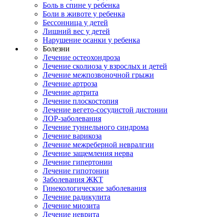
Боль в спине у ребенка
Боли в животе у ребенка
Бессонница у детей
Лишний вес у детей
Нарушение осанки у ребенка
Болезни
Лечение остеохондроза
Лечение сколиоза у взрослых и детей
Лечение межпозвоночной грыжи
Лечение артроза
Лечение артрита
Лечение плоскостопия
Лечение вегето-сосудистой дистонии
ЛОР-заболевания
Лечение туннельного синдрома
Лечение варикоза
Лечение межреберной невралгии
Лечение защемления нерва
Лечение гипертонии
Лечение гипотонии
Заболевания ЖКТ
Гинекологические заболевания
Лечение радикулита
Лечение миозита
Лечение неврита