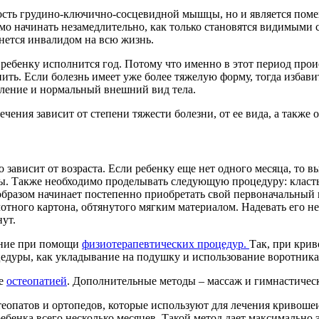
сть грудино-ключично-сосцевидной мышцы, но и является помех
мо начинать незамедлительно, как только становятся видимыми 
анется инвалидом на всю жизнь.
 ребенку исполнится год. Потому что именно в этот период про
ить. Если болезнь имеет уже более тяжелую форму, тогда избав
вление и нормальный внешний вид тела.
ения зависит от степени тяжести болезни, от ее вида, а также о
о зависит от возраста. Если ребенку еще нет одного месяца, то 
. Также необходимо проделывать следующую процедуру: класть 
разом начинает постепенно приобретать свой первоначальный ви
отного картона, обтянутого мягким материалом. Надевать его не
нут.
чение при помощи
физиотерапевтических процедур.
Так, при кри
едуры, как укладывание на подушку и использование воротника
ие
остеопатией
. Дополнительные методы – массаж и гимнастичес
еопатов и ортопедов, которые используют для лечения кривошеи
 ребенка всего несколько месяцев. Такой метод дает максимальн