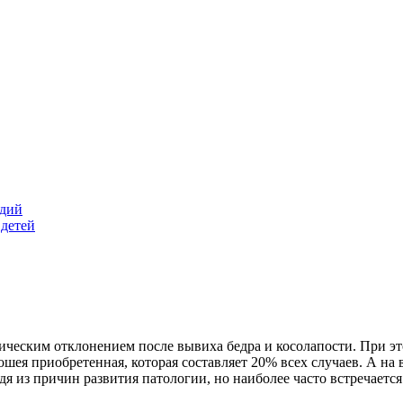
адий
 детей
дическим отклонением после вывиха бедра и косолапости. При 
вошея приобретенная, которая составляет 20% всех случаев. А н
 из причин развития патологии, но наиболее часто встречается