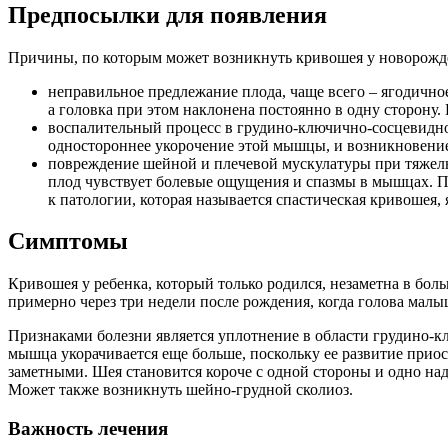
Предпосылки для появления
Причины, по которым может возникнуть кривошея у новорожд
неправильное предлежание плода, чаще всего – ягодичное
а головка при этом наклонена постоянно в одну сторону
воспалительный процесс в грудино-ключично-сосцевидно
одностороннее укорочение этой мышцы, и возникновение 
повреждение шейной и плечевой мускулатуры при тяжелых 
плод чувствует болевые ощущения и спазмы в мышцах. По
к патологии, которая называется спастическая кривошея
Симптомы
Кривошея у ребенка, который только родился, незаметна в бо
примерно через три недели после рождения, когда голова малы
Признаками болезни является уплотнение в области грудино-
мышца укорачивается еще больше, поскольку ее развитие приос
заметными. Шея становится короче с одной стороны и одно над
Может также возникнуть шейно-грудной сколиоз.
Важность лечения