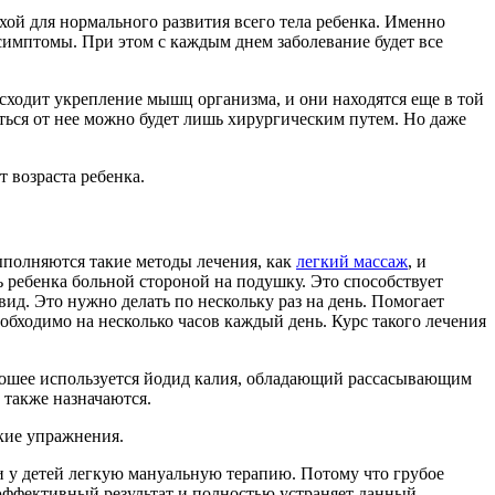
ой для нормального развития всего тела ребенка. Именно
симптомы. При этом с каждым днем заболевание будет все
исходит укрепление мышц организма, и они находятся еще в той
иться от нее можно будет лишь хирургическим путем. Но даже
т возраста ребенка.
выполняются такие методы лечения, как
легкий массаж
, и
ребенка больной стороной на подушку. Это способствует
д. Это нужно делать по нескольку раз на день. Помогает
обходимо на несколько часов каждый день. Курс такого лечения
вошее используется йодид калия, обладающий рассасывающим
 также назначаются.
кие упражнения.
 у детей легкую мануальную терапию. Потому что грубое
о эффективный результат и полностью устраняет данный