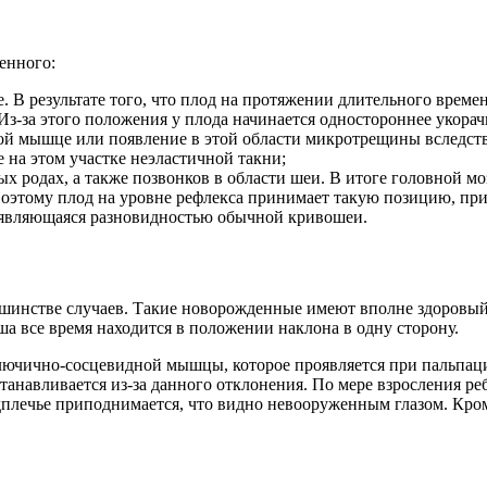
енного:
. В результате того, что плод на протяжении длительного време
. Из-за этого положения у плода начинается одностороннее уко
й мышце или появление в этой области микротрещины вследстви
на этом участке неэластичной такни;
родах, а также позвонков в области шеи. В итоге головной моз
этому плод на уровне рефлекса принимает такую позицию, при ко
, являющаяся разновидностью обычной кривошеи.
льшинстве случаев. Такие новорожденные имеют вполне здоровый
ша все время находится в положении наклона в одну сторону.
ключично-сосцевидной мышцы, которое проявляется при пальпац
танавливается из-за данного отклонения. По мере взросления ре
плечье приподнимается, что видно невооруженным глазом. Кроме