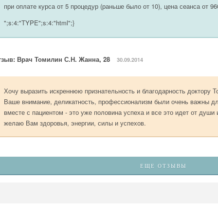
при оплате курса от 5 процедур (раньше было от 10), цена сеанса от 96
";s:4:"TYPE";s:4:"html";}
тзыв: Врач Томилин С.Н. Жанна, 28
30.09.2014
Хочу выразить искреннюю признательность и благодарность доктору Т
Ваше внимание, деликатность, профессионализм были очень важны дл
вместе с пациентом - это уже половина успеха и все это идет от души 
желаю Вам здоровья, энергии, силы и успехов.
ЕЩЕ ОТЗЫВЫ