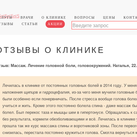
СЛУГИ
ВРАЧИ
О КЛИНИКЕ
ВОПРОСЫ
ЦЕНЫ
КОНТ
ТЗЫВЫ
СТАТЬИ
АКЦИИ
ОТЗЫВЫ О КЛИНИКЕ
тзыв: Массаж. Лечение головной боли, головокружений. Наталья, 22
Лечилась в клинике от постоянных головных болей в 2014 году. У меня
наложения щипцов и гидроцефалия, из-за чего меня мучили головные 
были особенно если понервничать. После стресса вообще голова болел
учиться и жить. Кроме этого постоянно болела спина - даже массаж бы
болел. Был перекос таза и мышцы шеи в гипертонусе. Обращалась к 
без результата, кормили обезболивающими и всё. Лечилась в клинике 
прошла так же курс массажа спины и воротниковой зоны. После первог
снизилась, перестала постоянно кружиться голова. Смогла вернуться к