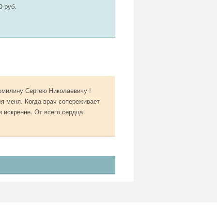
0 руб.
омилину Сергею Николаевичу !
я меня. Когда врач сопереживает
и искренне. От всего сердца