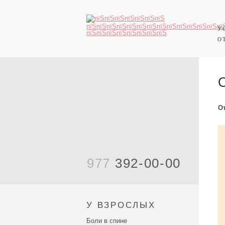
У
О
О
977
392-00-00
У ВЗРОСЛЫХ
Боли в спине