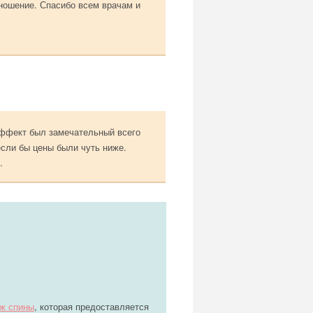
тношение. Спасибо всем врачам и
Эффект был замечательный всего
если бы цены были чуть ниже.
.
ж спины
, которая предоставляется