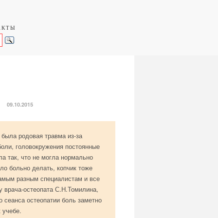
АКТЫ
.
09.10.2015
 была родовая травма из-за
боли, головокружения постоянные
а так, что не могла нормально
ло больно делать, копчик тоже
самым разным специалистам и все
у врача-остеопата С.Н.Томилина,
о сеанса остеопатии боль заметно
 учебе.