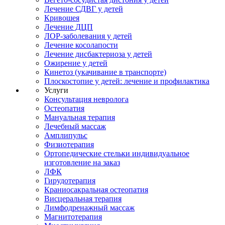
Лечение СДВГ у детей
Кривошея
Лечение ДЦП
ЛОР-заболевания у детей
Лечение косолапости
Лечение дисбактериоза у детей
Ожирение у детей
Кинетоз (укачивание в транспорте)
Плоскостопие у детей: лечение и профилактика
Услуги
Консультация невролога
Остеопатия
Мануальная терапия
Лечебный массаж
Амплипульс
Физиотерапия
Ортопедические стельки индивидуальное
изготовление на заказ
ЛФК
Гирудотерапия
Краниосакральная остеопатия
Висцеральная терапия
Лимфодренажный массаж
Магнитотерапия