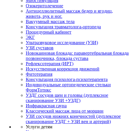
Миостимуляция
Озокеритолечение
Антицеллюлитный массаж бедер и ягодиц,
живота, рук и ног.
Вакуумный массаж тела
Консультация травматолога-ортопеда
Процедурный кабинет
ЭКГ
Ультразвуковое исследование (УЗИ)
УЗИ суставов
Новокаиновая блокада: паравертебральная блокада
позвоночника, блокада сустава
Рефлексотерапия (ИРТ)
Искусственная коррекция движений
Фитотерапия
Консультация психолога-психотерапевта
Индивидуальные ортопедические стельки
ФормТотикс
УЗДГ сосудов шеи и головы (дуплексное
сканирование УЗИ +УЗДГ)
Инфракрасная сауна
Классический массаж лица от морщин
УЗИ сосудов нижних конечностей (дуплексное
сканирование УЗДГ + УЗИ вен и артерий)
Услуги детям