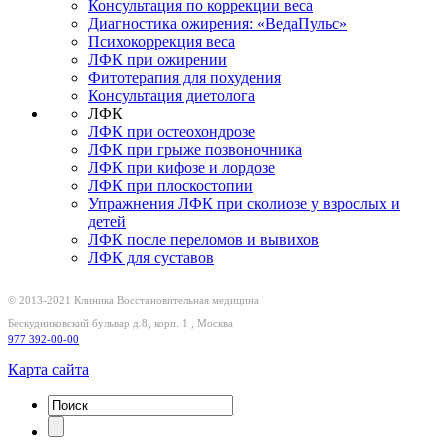
Консультация по коррекции веса
Диагностика ожирения: «ВедаПульс»
Психокоррекция веса
ЛФК при ожирении
Фитотерапия для похудения
Консультация диетолога
ЛФК
ЛФК при остеохондрозе
ЛФК при грыже позвоночника
ЛФК при кифозе и лордозе
ЛФК при плоскостопии
Упражнения ЛФК при сколиозе у взрослых и
детей
ЛФК после переломов и вывихов
ЛФК для суставов
© 2013-2021 Клиника
Восстановительная медицина
Бескудниковский бульвар д.8, корп. 1
,
Москва
977 392-00-00
Карта сайта