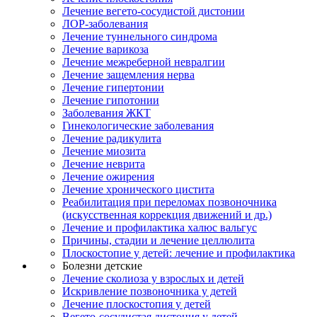
Лечение вегето-сосудистой дистонии
ЛОР-заболевания
Лечение туннельного синдрома
Лечение варикоза
Лечение межреберной невралгии
Лечение защемления нерва
Лечение гипертонии
Лечение гипотонии
Заболевания ЖКТ
Гинекологические заболевания
Лечение радикулита
Лечение миозита
Лечение неврита
Лечение ожирения
Лечение хронического цистита
Реабилитация при переломах позвоночника
(искусственная коррекция движений и др.)
Лечение и профилактика халюс вальгус
Причины, стадии и лечение целлюлита
Плоскостопие у детей: лечение и профилактика
Болезни детские
Лечение сколиоза у взрослых и детей
Искривление позвоночника у детей
Лечение плоскостопия у детей
Вегето-сосудистая дистония у детей