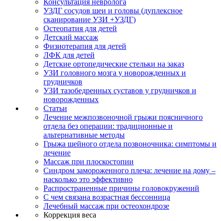
Консультация невролога
УЗДГ сосудов шеи и головы (дуплексное
сканирование УЗИ +УЗДГ)
Остеопатия для детей
Детский массаж
Физиотерапия для детей
ЛФК для детей
Детские ортопедические стельки на заказ
УЗИ головного мозга у новорожденных и
грудничков
УЗИ тазобедренных суставов у грудничков и
новорожденных
Статьи
Лечение межпозвоночной грыжи поясничного
отдела без операции: традиционные и
альтернативные методы
Грыжа шейного отдела позвоночника: симптомы и
лечение
Массаж при плоскостопии
Синдром замороженного плеча: лечение на дому –
насколько это эффективно
Распространенные причины головокружений
С чем связана возрастная бессонница
Лечебный массаж при остеохондрозе
Коррекция веса