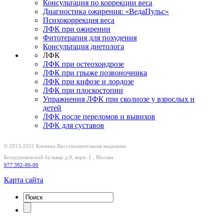
Консультация по коррекции веса
Диагностика ожирения: «ВедаПульс»
Психокоррекция веса
ЛФК при ожирении
Фитотерапия для похудения
Консультация диетолога
ЛФК
ЛФК при остеохондрозе
ЛФК при грыже позвоночника
ЛФК при кифозе и лордозе
ЛФК при плоскостопии
Упражнения ЛФК при сколиозе у взрослых и
детей
ЛФК после переломов и вывихов
ЛФК для суставов
© 2013-2021 Клиника
Восстановительная медицина
Бескудниковский бульвар д.8, корп. 1
,
Москва
977 392-00-00
Карта сайта