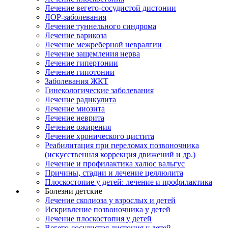
Лечение вегето-сосудистой дистонии
ЛОР-заболевания
Лечение туннельного синдрома
Лечение варикоза
Лечение межреберной невралгии
Лечение защемления нерва
Лечение гипертонии
Лечение гипотонии
Заболевания ЖКТ
Гинекологические заболевания
Лечение радикулита
Лечение миозита
Лечение неврита
Лечение ожирения
Лечение хронического цистита
Реабилитация при переломах позвоночника
(искусственная коррекция движений и др.)
Лечение и профилактика халюс вальгус
Причины, стадии и лечение целлюлита
Плоскостопие у детей: лечение и профилактика
Болезни детские
Лечение сколиоза у взрослых и детей
Искривление позвоночника у детей
Лечение плоскостопия у детей
Вегето-сосудистая дистония у детей