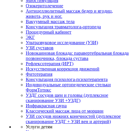
Миостимуляция
Озокеритолечение
Антицеллюлитный массаж бедер и ягодиц,
живота, рук и ног.
Вакуумный массаж тела
Консультация травматолога-ортопеда
Процедурный кабинет
ЭКГ
Ультразвуковое исследование (УЗИ)
УЗИ суставов
Новокаиновая блокада: паравертебральная блокада
позвоночника, блокада сустава
Рефлексотерапия (ИРТ)
Искусственная коррекция движений
Фитотерапия
Консультация психолога-психотерапевта
Индивидуальные ортопедические стельки
ФормТотикс
УЗДГ сосудов шеи и головы (дуплексное
сканирование УЗИ +УЗДГ)
Инфракрасная сауна
Классический массаж лица от морщин
УЗИ сосудов нижних конечностей (дуплексное
сканирование УЗДГ + УЗИ вен и артерий)
Услуги детям