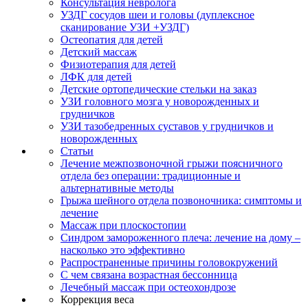
Консультация невролога
УЗДГ сосудов шеи и головы (дуплексное
сканирование УЗИ +УЗДГ)
Остеопатия для детей
Детский массаж
Физиотерапия для детей
ЛФК для детей
Детские ортопедические стельки на заказ
УЗИ головного мозга у новорожденных и
грудничков
УЗИ тазобедренных суставов у грудничков и
новорожденных
Статьи
Лечение межпозвоночной грыжи поясничного
отдела без операции: традиционные и
альтернативные методы
Грыжа шейного отдела позвоночника: симптомы и
лечение
Массаж при плоскостопии
Синдром замороженного плеча: лечение на дому –
насколько это эффективно
Распространенные причины головокружений
С чем связана возрастная бессонница
Лечебный массаж при остеохондрозе
Коррекция веса