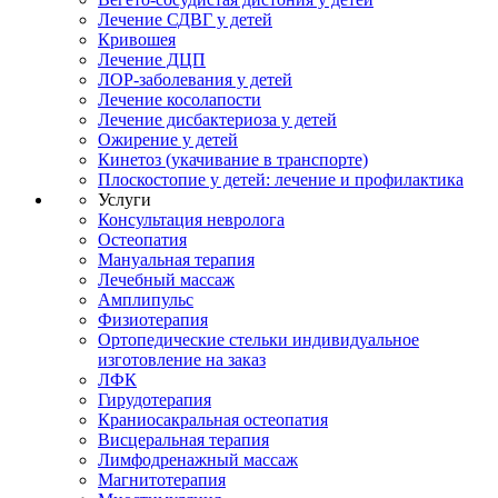
Лечение СДВГ у детей
Кривошея
Лечение ДЦП
ЛОР-заболевания у детей
Лечение косолапости
Лечение дисбактериоза у детей
Ожирение у детей
Кинетоз (укачивание в транспорте)
Плоскостопие у детей: лечение и профилактика
Услуги
Консультация невролога
Остеопатия
Мануальная терапия
Лечебный массаж
Амплипульс
Физиотерапия
Ортопедические стельки индивидуальное
изготовление на заказ
ЛФК
Гирудотерапия
Краниосакральная остеопатия
Висцеральная терапия
Лимфодренажный массаж
Магнитотерапия