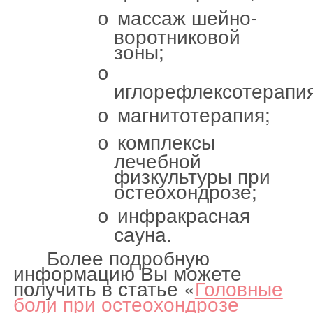
массаж шейно-
o
воротниковой
зоны;
o
иглорефлексотерапия
магнитотерапия;
o
комплексы
o
лечебной
физкультуры при
остеохондрозе;
инфракрасная
o
сауна.
Более подробную
информацию
В
ы можете
получить в статье «
Головные
боли при остеохондрозе