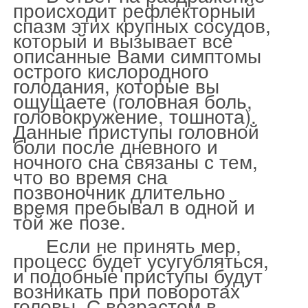
происходит рефлекторный
спазм этих крупных сосудов,
который и вызывает все
описанные Вами симптомы
острого кислородного
голодания, которые вы
ощущаете (головная боль,
головокружение, тошнота).
Данные приступы головной
боли после дневного и
ночного сна связаны с тем,
что во время сна
позвоночник длительно
время пребывал в одной и
той же позе.
Если не принять мер,
процесс будет усугубляться,
и подобные приступы будут
возникать при поворотах
головы. С возрастом в