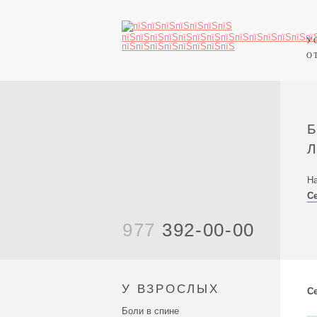
У
О
На
С
977
392-00-00
У ВЗРОСЛЫХ
С
Боли в спине