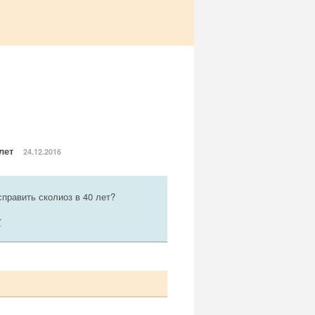
 лет
24.12.2016
править сколиоз в 40 лет?
т