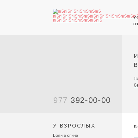
У
О
На
С
977
392-00-00
У ВЗРОСЛЫХ
Л
Боли в спине