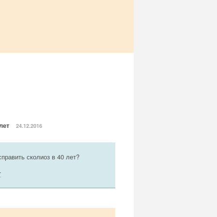
 лет
24.12.2016
править сколиоз в 40 лет?
т