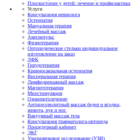
Плоскостопие у детей: лечение и профилактика
Услуги
Консультация невролога
Остеопатия
Мануальная терапия
Лечебный массаж
Амплипульс
Физиотерапия
Ортопедические стельки индивидуальное
изготовление на заказ
ЛФК
Гирудотерапия
Краниосакральная остеопатия
Висцеральная терапия
Лимфодренажный массаж
Магнитотерапия
Миостимуляция
Озокеритолечение
Антицеллюлитный массаж бедер и ягодиц,
живота, рук и ног.
Вакуумный массаж тела
Консультация травматолога-ортопеда
Процедурный кабинет
ЭКГ
Ультразвуковое исследование (УЗИ)