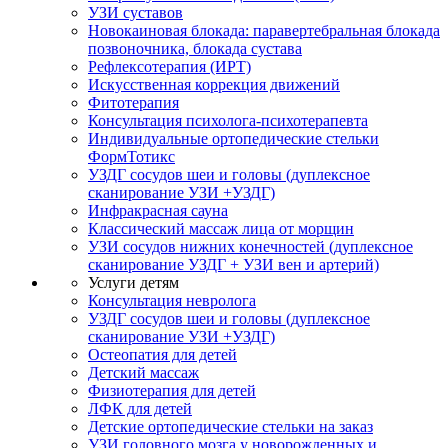
УЗИ суставов
Новокаиновая блокада: паравертебральная блокада
позвоночника, блокада сустава
Рефлексотерапия (ИРТ)
Искусственная коррекция движений
Фитотерапия
Консультация психолога-психотерапевта
Индивидуальные ортопедические стельки
ФормТотикс
УЗДГ сосудов шеи и головы (дуплексное
сканирование УЗИ +УЗДГ)
Инфракрасная сауна
Классический массаж лица от морщин
УЗИ сосудов нижних конечностей (дуплексное
сканирование УЗДГ + УЗИ вен и артерий)
Услуги детям
Консультация невролога
УЗДГ сосудов шеи и головы (дуплексное
сканирование УЗИ +УЗДГ)
Остеопатия для детей
Детский массаж
Физиотерапия для детей
ЛФК для детей
Детские ортопедические стельки на заказ
УЗИ головного мозга у новорожденных и