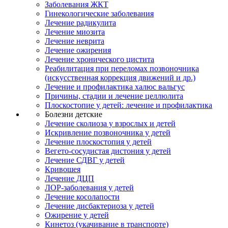
Заболевания ЖКТ
Гинекологические заболевания
Лечение радикулита
Лечение миозита
Лечение неврита
Лечение ожирения
Лечение хронического цистита
Реабилитация при переломах позвоночника
(искусственная коррекция движений и др.)
Лечение и профилактика халюс вальгус
Причины, стадии и лечение целлюлита
Плоскостопие у детей: лечение и профилактика
Болезни детские
Лечение сколиоза у взрослых и детей
Искривление позвоночника у детей
Лечение плоскостопия у детей
Вегето-сосудистая дистония у детей
Лечение СДВГ у детей
Кривошея
Лечение ДЦП
ЛОР-заболевания у детей
Лечение косолапости
Лечение дисбактериоза у детей
Ожирение у детей
Кинетоз (укачивание в транспорте)