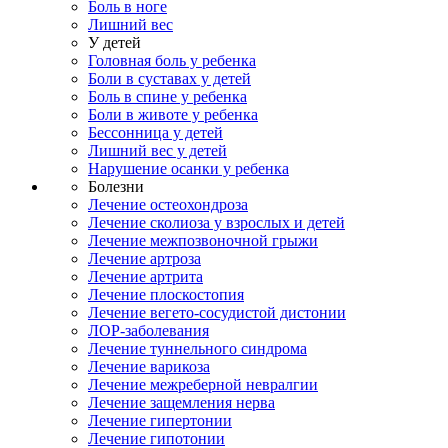
Боль в ноге
Лишний вес
У детей
Головная боль у ребенка
Боли в суставах у детей
Боль в спине у ребенка
Боли в животе у ребенка
Бессонница у детей
Лишний вес у детей
Нарушение осанки у ребенка
Болезни
Лечение остеохондроза
Лечение сколиоза у взрослых и детей
Лечение межпозвоночной грыжи
Лечение артроза
Лечение артрита
Лечение плоскостопия
Лечение вегето-сосудистой дистонии
ЛОР-заболевания
Лечение туннельного синдрома
Лечение варикоза
Лечение межреберной невралгии
Лечение защемления нерва
Лечение гипертонии
Лечение гипотонии