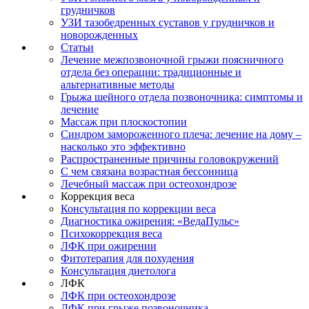
грудничков
УЗИ тазобедренных суставов у грудничков и
новорожденных
Статьи
Лечение межпозвоночной грыжи поясничного
отдела без операции: традиционные и
альтернативные методы
Грыжа шейного отдела позвоночника: симптомы и
лечение
Массаж при плоскостопии
Синдром замороженного плеча: лечение на дому –
насколько это эффективно
Распространенные причины головокружений
С чем связана возрастная бессонница
Лечебный массаж при остеохондрозе
Коррекция веса
Консультация по коррекции веса
Диагностика ожирения: «ВедаПульс»
Психокоррекция веса
ЛФК при ожирении
Фитотерапия для похудения
Консультация диетолога
ЛФК
ЛФК при остеохондрозе
ЛФК при грыже позвоночника