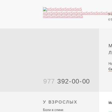
У
О
На
С
977
392-00-00
У ВЗРОСЛЫХ
М
Боли в спине