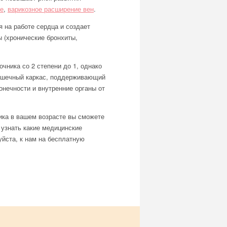
ие
,
варикозное расширение вен
.
 на работе сердца и создает
 (хронические бронхиты,
чника со 2 степени до 1, однако
мышечный каркас, поддерживающий
онечности и внутренние органы от
ика в вашем возрасте вы сможете
ы узнать какие медицинские
йста, к нам на бесплатную