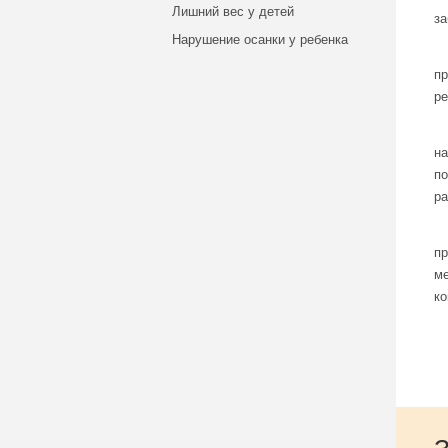
Лишний вес у детей
за
Нарушение осанки у ребенка
пр
ре
на
по
ра
пр
ме
ко