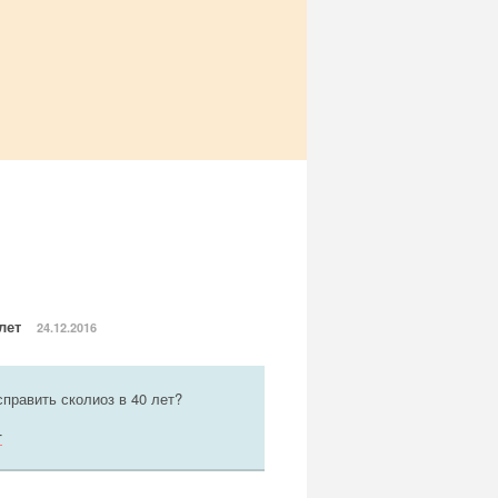
 лет
24.12.2016
править сколиоз в 40 лет?
т