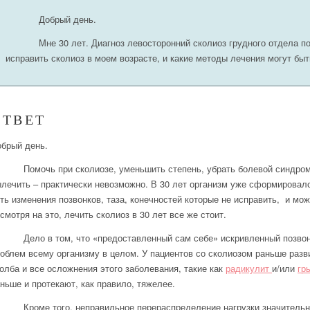
Добрый день.
Мне 30 лет. Диагноз левосторонний сколиоз грудного отдела п
исправить сколиоз в моем возрасте, и какие методы лечения могут бы
ОТВЕТ
брый день.
Помочь при сколиозе, уменьшить степень, убрать болевой синдро
лечить – практически невозможно. В 30 лет организм уже сформировалс
ть изменения позвонков, таза, конечностей которые не исправить,
и мож
смотря на это, лечить сколиоз в 30 лет все же стоит.
Дело в том, что «предоставленный сам себе» искривленный позво
облем всему организму в целом. У пациентов со сколиозом раньше раз
олба и все осложнения этого заболевания, такие как
радикулит
и/или
гр
ньше и протекают, как правило, тяжелее.
Кроме того, неправильное перераспределение нагрузки значительн