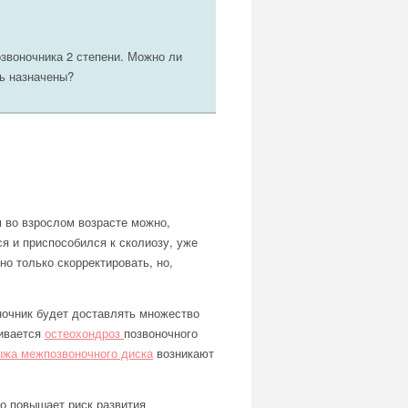
озвоночника 2 степени. Можно ли
ть назначены?
м во взрослом возрасте можно,
я и приспособился к сколиозу, уже
но только скорректировать, но,
ночник будет доставлять множество
вивается
остеохондроз
позвоночного
ыжа межпозвоночного диска
возникают
о повышает риск развития