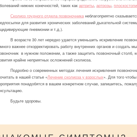
болеваний нижних конечностей, таких как
артриты
,
артрозы
,
плоскостоп
Сколиоз грудного отдела позвоночника
неблагоприятно сказывается
едпосылки для развития хронических заболеваний дыхательной системы
цидивирующие пневмонии и т.д.).
В возрасте 30 лет нередко удается уменьшить искривление позвоно
много важнее откорректировать работу внутренних органов и создать 
звоночник
в нужном положении, а также защитить позвоночный столб, к
звития крайне неприятных осложнений сколиоза.
Подробно о современных методах лечения искривления позвоночн
очитать в нашей статье «
Лечение сколиоза у взрослых
». Для того чтоб
роприятия понадобятся в вашем конкретном случае, запишитесь, пожалу
нсультацию.
Будьте здоровы.