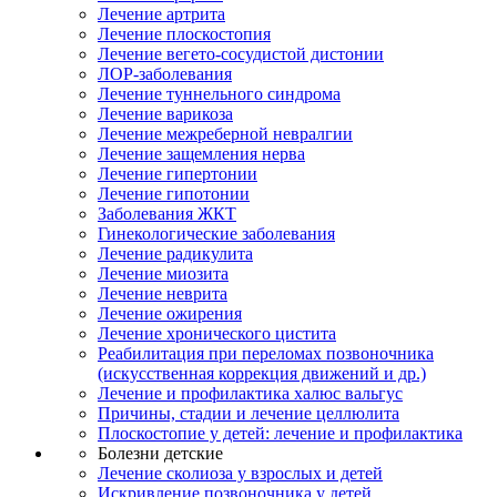
Лечение артрита
Лечение плоскостопия
Лечение вегето-сосудистой дистонии
ЛОР-заболевания
Лечение туннельного синдрома
Лечение варикоза
Лечение межреберной невралгии
Лечение защемления нерва
Лечение гипертонии
Лечение гипотонии
Заболевания ЖКТ
Гинекологические заболевания
Лечение радикулита
Лечение миозита
Лечение неврита
Лечение ожирения
Лечение хронического цистита
Реабилитация при переломах позвоночника
(искусственная коррекция движений и др.)
Лечение и профилактика халюс вальгус
Причины, стадии и лечение целлюлита
Плоскостопие у детей: лечение и профилактика
Болезни детские
Лечение сколиоза у взрослых и детей
Искривление позвоночника у детей