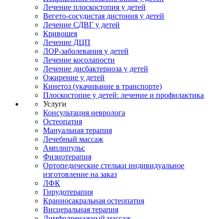
Лечение плоскостопия у детей
Вегето-сосудистая дистония у детей
Лечение СДВГ у детей
Кривошея
Лечение ДЦП
ЛОР-заболевания у детей
Лечение косолапости
Лечение дисбактериоза у детей
Ожирение у детей
Кинетоз (укачивание в транспорте)
Плоскостопие у детей: лечение и профилактика
Услуги
Консультация невролога
Остеопатия
Мануальная терапия
Лечебный массаж
Амплипульс
Физиотерапия
Ортопедические стельки индивидуальное
изготовление на заказ
ЛФК
Гирудотерапия
Краниосакральная остеопатия
Висцеральная терапия
Лимфодренажный массаж