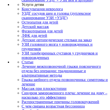
сканирование УЗДГ + УЗИ вен и артерий)
Услуги детям
Консультация невролога
УЗДГ сосудов шеи и головы (дуплексное
сканирование УЗИ +УЗДГ)
Остеопатия для детей
Детский массаж
Физиотерапия для детей
ЛФК для детей
Детские ортопедические стельки на заказ
УЗИ головного мозга у новорожденных и
грудничков
УЗИ тазобедренных суставов у грудничков и
новорожденных
Статьи
Лечение межпозвоночной грыжи поясничного
отдела без операции: традиционные и
альтернативные методы
Грыжа шейного отдела позвоночника: симптомы и
лечение
Массаж при плоскостопии
Синдром замороженного плеча: лечение на дому –
насколько это эффективно
Распространенные причины головокружений
С чем связана возрастная бессонница