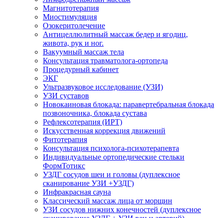
Магнитотерапия
Миостимуляция
Озокеритолечение
Антицеллюлитный массаж бедер и ягодиц,
живота, рук и ног.
Вакуумный массаж тела
Консультация травматолога-ортопеда
Процедурный кабинет
ЭКГ
Ультразвуковое исследование (УЗИ)
УЗИ суставов
Новокаиновая блокада: паравертебральная блокада
позвоночника, блокада сустава
Рефлексотерапия (ИРТ)
Искусственная коррекция движений
Фитотерапия
Консультация психолога-психотерапевта
Индивидуальные ортопедические стельки
ФормТотикс
УЗДГ сосудов шеи и головы (дуплексное
сканирование УЗИ +УЗДГ)
Инфракрасная сауна
Классический массаж лица от морщин
УЗИ сосудов нижних конечностей (дуплексное