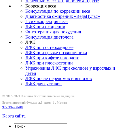
Лечебный массаж при остеохондрозе
Коррекция веса
Консультация по коррекции веса
Диагностика ожирения: «ВедаПульс»
Психокоррекция веса
ЛФК при ожирении
Фитотерапия для похудения
Консультация диетолога
ЛФК
ЛФК при остеохондрозе
ЛФК при грыже позвоночника
ЛФК при кифозе и лордозе
ЛФК при плоскостопии
Упражнения ЛФК при сколиозе у взрослых и
детей
ЛФК после переломов и вывихов
ЛФК для суставов
© 2013-2021 Клиника
Восстановительная медицина
Бескудниковский бульвар д.8, корп. 1
,
Москва
977 392-00-00
Карта сайта