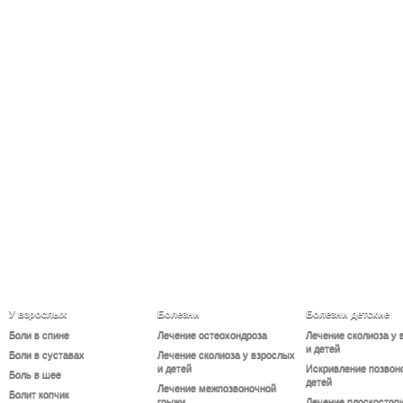
У взрослых
Болезни
Болезни детские
Боли в спине
Лечение остеохондроза
Лечение сколиоза у 
и детей
Боли в суставах
Лечение сколиоза у взрослых
и детей
Искривление позвон
Боль в шее
детей
Лечение межпозвоночной
Болит копчик
грыжи
Лечение плоскостопи