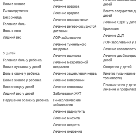
Боли в животе
детей
Лечение артроза
Головокружение
Вегето-сосудистая д
Лечение артрита
детей
Бессонница
Лечение плоскостопия
Лечение СДВГ у дет
Головная боль
Лечение вегето-сосудистой
Кривошея
Боль в ноге
дистонии
Лечение ДЦП
Лишний вес
ЛОР-заболевания
ЛОР-заболевания у 
Лечение туннельного
синдрома
Лечение косолапост
У детей
Лечение варикоза
Лечение дисбактерио
Головная боль у ребенка
детей
Лечение межреберной
Боли в суставах у детей
невралгии
Ожирение у детей
Боль в спине у ребенка
Лечение защемления нерва
Кинетоз (укачивание
транспорте)
Боли в животе у ребенка
Лечение гипертонии
Плоскостопие у дете
Бессонница у детей
Лечение гипотонии
лечение и профилак
Лишний вес у детей
Заболевания ЖКТ
Нарушение осанки у ребенка
Гинекологические
заболевания
Лечение радикулита
Лечение миозита
Лечение неврита
Лечение ожирения