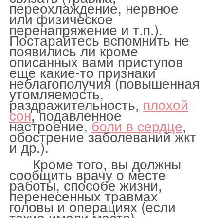
переохлаждение, нервное
или физическое
перенапряжение и т.п.).
Постарайтесь вспомнить не
появились ли кроме
описанных вами приступов
еще какие-то признаки
неблагополучия (повышенная
утомляемость,
раздражительность,
плохой
сон
, подавленное
настроение,
боли в сердце
,
обострение заболеваний жкт
и др.).
Кроме того, вы должны
сообщить врачу о месте
работы, способе жизни,
перенесенных травмах
головы и операциях (если
такие имели место).