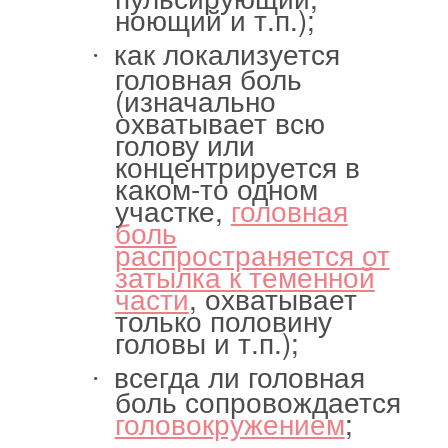
ноющий и т.п.);
как локализуется
·
головная боль
(изначально
охватывает всю
голову или
концентрируется в
каком-то одном
участке,
головная
боль
распространяется от
затылка к теменной
части
, охватывает
только половину
головы и т.п.);
всегда ли головная
·
боль сопровождается
головокружением
;