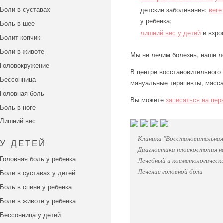
Боли в суставах
детские заболевания:
веге
у ребенка;
Боль в шее
лишний вес у детей
и взро
Болит копчик
Боли в животе
Мы не лечим болезнь, наше л
Головокружение
В центре восстановительного
Бессонница
мануальные терапевты, масса
Головная боль
Вы можете
записаться на пе
Боль в ноге
Лишний вес
Клиника "Восстановительная
У ДЕТЕЙ
Диагностика плоскостопия н
Головная боль у ребенка
Лечебный и косметологическ
Лечение головной боли
Боли в суставах у детей
Боль в спине у ребенка
Боли в животе у ребенка
Бессонница у детей