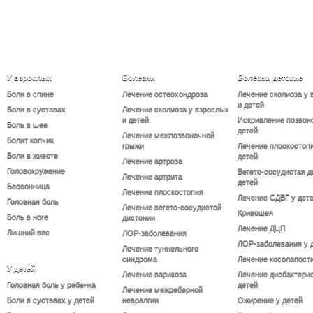
У взрослых
Болезни
Болезни детские
Боли в спине
Лечение остеохондроза
Лечение сколиоза у 
и детей
Боли в суставах
Лечение сколиоза у взрослых
и детей
Искривление позвон
Боль в шее
детей
Лечение межпозвоночной
Болит копчик
грыжи
Лечение плоскостопи
Боли в животе
детей
Лечение артроза
Головокружение
Вегето-сосудистая д
Лечение артрита
детей
Бессонница
Лечение плоскостопия
Лечение СДВГ у дет
Головная боль
Лечение вегето-сосудистой
Кривошея
Боль в ноге
дистонии
Лечение ДЦП
Лишний вес
ЛОР-заболевания
ЛОР-заболевания у 
Лечение туннельного
синдрома
Лечение косолапост
У детей
Лечение варикоза
Лечение дисбактерио
Головная боль у ребенка
детей
Лечение межреберной
Боли в суставах у детей
невралгии
Ожирение у детей