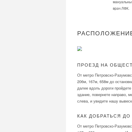
мануальный
врач ЛФК.
РАСПОЛОЖЕНИ
ПРОЕЗД НА ОБЩЕС
От метро Петровско-Разумовск
206м, 167м, 658м до останов
далее вдоль дороги пройдете
здание, повернете направо, 
слева, и увидите нашу вывеск
КАК ДОБРАТЬСЯ ДО
От метро Петровско-Разумовс