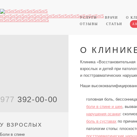
УСЛУГИ
ВРАЧИ
О КЛ
ОТЗЫВЫ
СТАТЬИ
А
О КЛИНИК
Клиника «Восстановительная
взрослых и детей при патолог
и посттравматических наруше
Наши высококвалифицированны
977
392-00-00
головная боль, бессонница
боли в спине и шее
, вызва
нарушения осанки
: сколио
боль в суставах
по причине
У ВЗРОСЛЫХ
патологии стопы: плоскос
Боли в спине
посттравматические нару