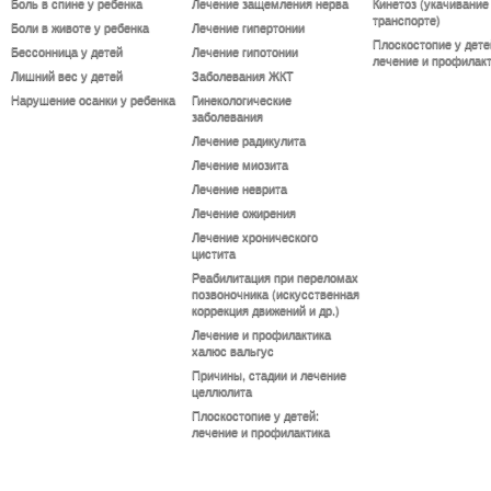
Боль в спине у ребенка
Лечение защемления нерва
Кинетоз (укачивание
транспорте)
Боли в животе у ребенка
Лечение гипертонии
Плоскостопие у дете
Бессонница у детей
Лечение гипотонии
лечение и профилак
Лишний вес у детей
Заболевания ЖКТ
Нарушение осанки у ребенка
Гинекологические
заболевания
Лечение радикулита
Лечение миозита
Лечение неврита
Лечение ожирения
Лечение хронического
цистита
Реабилитация при переломах
позвоночника (искусственная
коррекция движений и др.)
Лечение и профилактика
халюс вальгус
Причины, стадии и лечение
целлюлита
Плоскостопие у детей:
лечение и профилактика