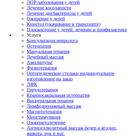
ЛОР-заболевания у детей
Лечение косолапости
Лечение дисбактериоза у детей
Ожирение у детей
Кинетоз (укачивание в транспорте)
Плоскостопие у детей: лечение и профилактика
Услуги
Консультация невролога
Остеопатия
Мануальная терапия
Лечебный массаж
Амплипульс
Физиотерапия
Ортопедические стельки индивидуальное
изготовление на заказ
ЛФК
Гирудотерапия
Краниосакральная остеопатия
Висцеральная терапия
Лимфодренажный массаж
Магнитотерапия
Миостимуляция
Озокеритолечение
Антицеллюлитный массаж бедер и ягодиц,
живота, рук и ног.