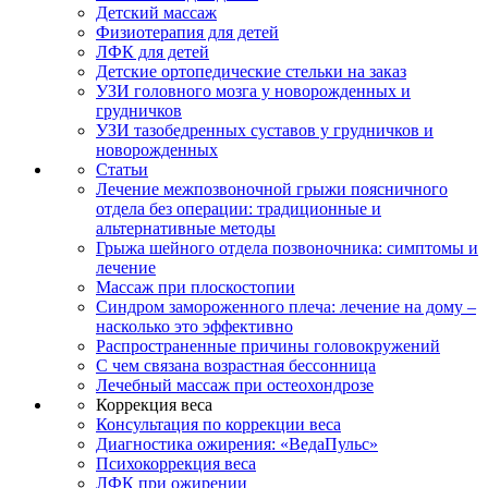
Детский массаж
Физиотерапия для детей
ЛФК для детей
Детские ортопедические стельки на заказ
УЗИ головного мозга у новорожденных и
грудничков
УЗИ тазобедренных суставов у грудничков и
новорожденных
Статьи
Лечение межпозвоночной грыжи поясничного
отдела без операции: традиционные и
альтернативные методы
Грыжа шейного отдела позвоночника: симптомы и
лечение
Массаж при плоскостопии
Синдром замороженного плеча: лечение на дому –
насколько это эффективно
Распространенные причины головокружений
С чем связана возрастная бессонница
Лечебный массаж при остеохондрозе
Коррекция веса
Консультация по коррекции веса
Диагностика ожирения: «ВедаПульс»
Психокоррекция веса
ЛФК при ожирении