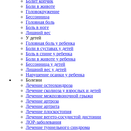
Болит копчик
Боли в животе
Головокружение
Бессонница
Головная боль
Боль в ноге
Лишний вес
У детей
Головная боль у ребенка
Боли в суставах у детей
Боль в спине у ребенка
Боли в животе у ребенка
Бессонница у детей
Лишний вес у детей
Нарушение осанки у ребенка
Болезни
Лечение остеохондроза
Лечение сколиоза у взрослых и детей
Лечение межпозвоночной грыжи
Лечение артроза
Лечение артрита
Лечение плоскостопия
Лечение вегето-сосудистой дистонии
ЛОР-заболевания
Лечение туннельного синдрома