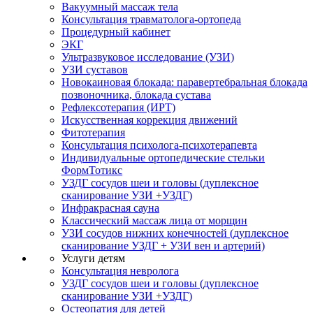
Вакуумный массаж тела
Консультация травматолога-ортопеда
Процедурный кабинет
ЭКГ
Ультразвуковое исследование (УЗИ)
УЗИ суставов
Новокаиновая блокада: паравертебральная блокада
позвоночника, блокада сустава
Рефлексотерапия (ИРТ)
Искусственная коррекция движений
Фитотерапия
Консультация психолога-психотерапевта
Индивидуальные ортопедические стельки
ФормТотикс
УЗДГ сосудов шеи и головы (дуплексное
сканирование УЗИ +УЗДГ)
Инфракрасная сауна
Классический массаж лица от морщин
УЗИ сосудов нижних конечностей (дуплексное
сканирование УЗДГ + УЗИ вен и артерий)
Услуги детям
Консультация невролога
УЗДГ сосудов шеи и головы (дуплексное
сканирование УЗИ +УЗДГ)
Остеопатия для детей