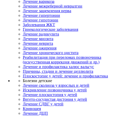
Лечение варикоза
Лечение межреберной невралгии
Лечение защемления нерва
Лечение гипертонии
Лечение гипотонии
Заболевания ЖКТ
Гинекологические заболевания
Лечение радикулита
Лечение миозита
Лечение неврита
Лечение ожирения
Лечение хронического цистита
Реабилитация при переломах позвоночника
(искусственная коррекция движений и др.)
Лечение и профилактика халюс вальгус
Причины, стадии и лечение целлюлита
Плоскостопие у детей: лечение и профилактика
Болезни детские
Лечение сколиоза у взрослых и детей
Искривление позвоночника у детей
Лечение плоскостопия у детей
Вегето-сосудистая дистония у детей
Лечение СДВГ у детей
Кривошея
Лечение ДЦП