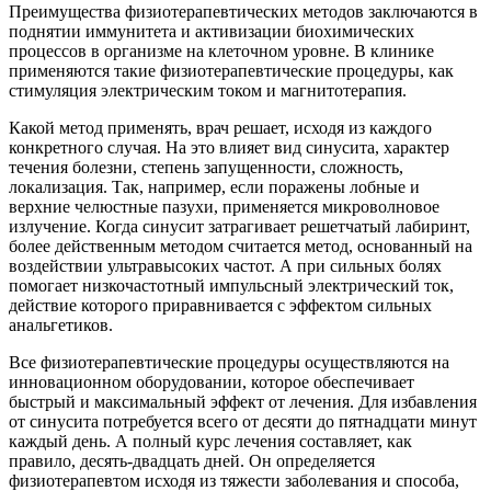
Преимущества физиотерапевтических методов заключаются в
поднятии иммунитета и активизации биохимических
процессов в организме на клеточном уровне. В клинике
применяются такие физиотерапевтические процедуры, как
стимуляция электрическим током и магнитотерапия.
Какой метод применять, врач решает, исходя из каждого
конкретного случая. На это влияет вид синусита, характер
течения болезни, степень запущенности, сложность,
локализация. Так, например, если поражены лобные и
верхние челюстные пазухи, применяется микроволновое
излучение. Когда синусит затрагивает решетчатый лабиринт,
более действенным методом считается метод, основанный на
воздействии ультравысоких частот. А при сильных болях
помогает низкочастотный импульсный электрический ток,
действие которого приравнивается с эффектом сильных
анальгетиков.
Все физиотерапевтические процедуры осуществляются на
инновационном оборудовании, которое обеспечивает
быстрый и максимальный эффект от лечения. Для избавления
от синусита потребуется всего от десяти до пятнадцати минут
каждый день. А полный курс лечения составляет, как
правило, десять-двадцать дней. Он определяется
физиотерапевтом исходя из тяжести заболевания и способа,