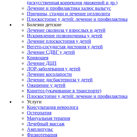
(искусственная коррекция движений и др.)
Лечение и профилактика халюс вальгус
Причины, стадии и лечение целлюлита
Плоскостопие у детей: лечение и профилактика
Болезни детские
Лечение сколиоза у взрослых и детей
Искривление позвоночника у детей
Лечение плоскостопия у детей
Вегето-сосудистая дистония у детей
Лечение СДВГ у детей
Кривошея
Лечение ДЦП
ЛОР-заболевания у детей
Лечение косолапости
Лечение дисбактериоза у детей
Ожирение у детей
Кинетоз (укачивание в транспорте)
Плоскостопие у детей: лечение и профилактика
Услуги
Консультация невролога
Остеопатия
Мануальная терапия
Лечебный массаж
Амплипульс
Физиотерапия