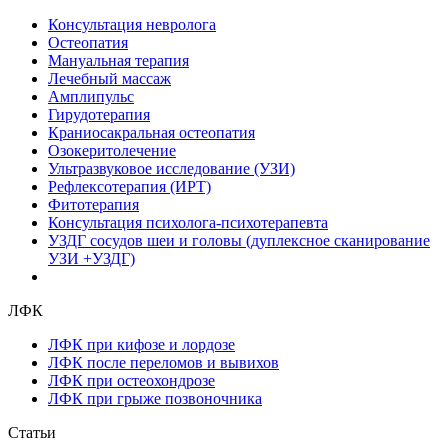
Консультация невролога
Остеопатия
Мануальная терапия
Лечебный массаж
Амплипульс
Гирудотерапия
Краниосакральная остеопатия
Озокеритолечение
Ультразвуковое исследование (УЗИ)
Рефлексотерапия (ИРТ)
Фитотерапия
Консультация психолога-психотерапевта
УЗДГ сосудов шеи и головы (дуплексное сканирование
УЗИ +УЗДГ)
ЛФК
ЛФК при кифозе и лордозе
ЛФК после переломов и вывихов
ЛФК при остеохондрозе
ЛФК при грыже позвоночника
Статьи