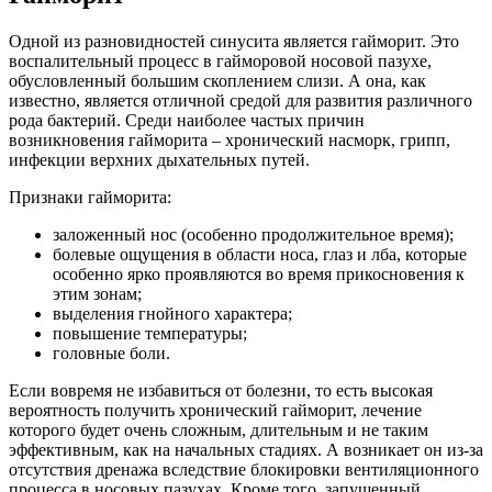
Одной из разновидностей синусита является гайморит. Это
воспалительный процесс в гайморовой носовой пазухе,
обусловленный большим скоплением слизи. А она, как
известно, является отличной средой для развития различного
рода бактерий. Среди наиболее частых причин
возникновения гайморита – хронический насморк, грипп,
инфекции верхних дыхательных путей.
Признаки гайморита:
заложенный нос (особенно продолжительное время);
болевые ощущения в области носа, глаз и лба, которые
особенно ярко проявляются во время прикосновения к
этим зонам;
выделения гнойного характера;
повышение температуры;
головные боли.
Если вовремя не избавиться от болезни, то есть высокая
вероятность получить хронический гайморит, лечение
которого будет очень сложным, длительным и не таким
эффективным, как на начальных стадиях. А возникает он из-за
отсутствия дренажа вследствие блокировки вентиляционного
процесса в носовых пазухах. Кроме того, запущенный