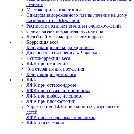
лечение
Массаж при плоскостопии
Синдром замороженного плеча: лечение на дому –
насколько это эффективно
Распространенные причины головокружений
С чем связана возрастная бессонница
Лечебный массаж при остеохондрозе
Коррекция веса
Консультация по коррекции веса
Диагностика ожирения: «ВедаПульс»
Психокоррекция веса
ЛФК при ожирении
Фитотерапия для похудения
Консультация диетолога
ЛФК
ЛФК при остеохондрозе
ЛФК при грыже позвоночника
ЛФК при кифозе и лордозе
ЛФК при плоскостопии
Упражнения ЛФК при сколиозе у взрослых и
детей
ЛФК после переломов и вывихов
ЛФК для суставов