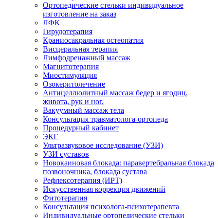
Ортопедические стельки индивидуальное
изготовление на заказ
ЛФК
Гирудотерапия
Краниосакральная остеопатия
Висцеральная терапия
Лимфодренажный массаж
Магнитотерапия
Миостимуляция
Озокеритолечение
Антицеллюлитный массаж бедер и ягодиц,
живота, рук и ног.
Вакуумный массаж тела
Консультация травматолога-ортопеда
Процедурный кабинет
ЭКГ
Ультразвуковое исследование (УЗИ)
УЗИ суставов
Новокаиновая блокада: паравертебральная блокада
позвоночника, блокада сустава
Рефлексотерапия (ИРТ)
Искусственная коррекция движений
Фитотерапия
Консультация психолога-психотерапевта
Индивидуальные ортопедические стельки