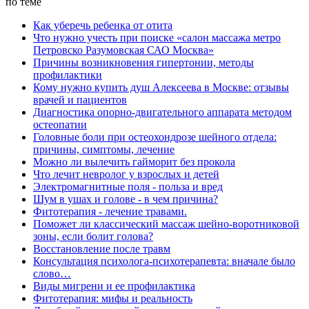
по теме
Как уберечь ребенка от отита
Что нужно учесть при поиске «салон массажа метро
Петровско Разумовская САО Москва»
Причины возникновения гипертонии, методы
профилактики
Кому нужно купить душ Алексеева в Москве: отзывы
врачей и пациентов
Диагностика опорно-двигательного аппарата методом
остеопатии
Головные боли при остеохондрозе шейного отдела:
причины, симптомы, лечение
Можно ли вылечить гайморит без прокола
Что лечит невролог у взрослых и детей
Электромагнитные поля - польза и вред
Шум в ушах и голове - в чем причина?
Фитотерапия - лечение травами.
Поможет ли классический массаж шейно-воротниковой
зоны, если болит голова?
Восстановление после травм
Консультация психолога-психотерапевта: вначале было
слово…
Виды мигрени и ее профилактика
Фитотерапия: мифы и реальность