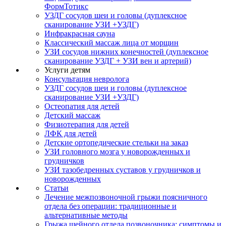
ФормТотикс
УЗДГ сосудов шеи и головы (дуплексное
сканирование УЗИ +УЗДГ)
Инфракрасная сауна
Классический массаж лица от морщин
УЗИ сосудов нижних конечностей (дуплексное
сканирование УЗДГ + УЗИ вен и артерий)
Услуги детям
Консультация невролога
УЗДГ сосудов шеи и головы (дуплексное
сканирование УЗИ +УЗДГ)
Остеопатия для детей
Детский массаж
Физиотерапия для детей
ЛФК для детей
Детские ортопедические стельки на заказ
УЗИ головного мозга у новорожденных и
грудничков
УЗИ тазобедренных суставов у грудничков и
новорожденных
Статьи
Лечение межпозвоночной грыжи поясничного
отдела без операции: традиционные и
альтернативные методы
Грыжа шейного отдела позвоночника: симптомы и