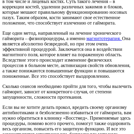
в том числе и лицевых костях. Суть такого лечения – в
коррекции костей, удалении различных зажимов и блоков,
которые мешают правильному функционированию носовых
пазух. Таким образом, кости занимают свое естественное
положение, что способствует излечению от гайморита.
Еще один метод, направленный на лечение хронического
гайморита – физиопроцедуры, а именно
магнитотерапия.
Она
является абсолютно безвредной, но при этом очень
эффективной процедурой. Заключается она в воздействии
магнитного поля, которое влияет на пораженную область.
Вследствие этого происходит изменение физических
процессов в больном месте, активизация свойств обновления,
а также понижаются повышенные функции и повышаются
пониженные. Все это способствует выздоровлению.
Сколько сеансов необходимо пройти для того, чтобы вылечить
гайморит, зависит от конкретного случая, от степени
запущенности, сложности протекания.
Если вы не хотите делать прокол, вредить своему организму
антибиотиками и безболезненно избавиться от гайморита, вам
нужно обратиться в клинику «Восстмед». Применяемые здесь
процедуры, помимо всего прочего, помогут также оздоровить
весь организм, повысить его защитную функцию. И все это