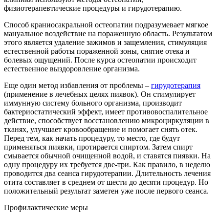
физиотерапевтические процедуры и гирудотерапию.
Способ краниосакральной остеопатии подразумевает мягкое
мануальное воздействие на пораженную область. Результатом
этого является удаление зажимов и защемления, стимуляция
естественной работы пораженной зоны, снятие отека и
болевых ощущений. После курса остеопатии происходит
естественное выздоровление организма.
Еще один метод избавления от проблемы –
гирудотерапия
(применение в лечебных целях пиявок). Он стимулирует
иммунную систему больного организма, производит
бактериостатический эффект, имеет противовоспалительное
действие, способствует восстановлению микроциркуляции в
тканях, улучшает кровообращение и помогает снять отек.
Перед тем, как начать процедуру, то место, где будут
применяться пиявки, протирается спиртом. Затем спирт
смывается обычной очищенной водой, и ставятся пиявки. На
одну процедуру их требуется две-три. Как правило, в неделю
проводится два сеанса гирудотерапии. Длительность лечения
отита составляет в среднем от шести до десяти процедур. Но
положительный результат заметен уже после первого сеанса.
Профилактические меры