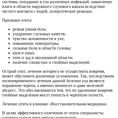
системы, попадание в ухо различных инфекций, накопление
влаги в области наружного слухового канала вследствие
частого контакта с водой, аллергические реакции.
Признаки отита:
резкая ушная боль;
ухудшение слуховых качеств;
чувство заложенности в ухе;
повышение температуры;
сильные боли в области головы;
шум в ушах;
отек и зуд в околоушной области;
наличие слизистых и гнойных выделений.
Острый отит, лечение которого не осуществить вовремя,
может обусловить различные осложнения. Так, последствием
несвоевременного лечения данной болезни уха является
поражение черепа, а именно менингит и даже мозговой
абсцесс. Это обуславливается тем, что не удаленные вовремя
гнойные выделения могут попасть в черепную полость.
Лечение отита в клинике «Восстановительная медицина»
В целях эффективного излечения от отита специалисты
клиники используют методы остеопатии,