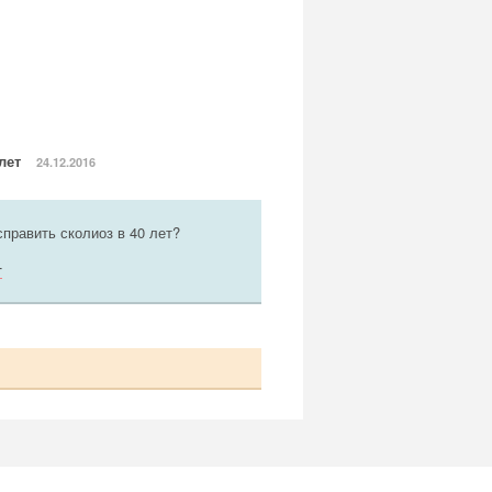
 лет
24.12.2016
править сколиоз в 40 лет?
т