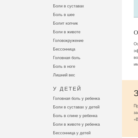
Боли в суставах
Боль в шее
Болит копчик
Боли в животе
Головокружение
Ос
Бессонница
э
во
Головная боль
им
Боль в ноге
Лишний вес
У ДЕТЕЙ
Головная боль у ребенка
Пр
Боли в суставах у детей
за
Боль в спине у ребенка
«В
Боли в животе у ребенка
Бессонница у детей