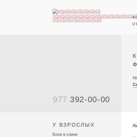
У
О
На
С
977
392-00-00
У ВЗРОСЛЫХ
Л
Боли в спине