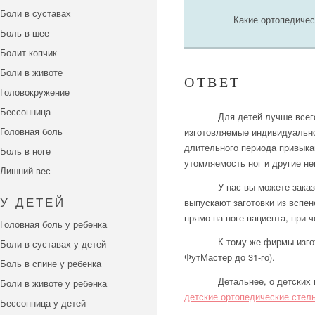
Боли в суставах
Какие ортопедичес
Боль в шее
Болит копчик
Боли в животе
ОТВЕТ
Головокружение
Бессонница
Для детей лучше всег
Головная боль
изготовляемые индивидуально 
длительного периода привыка
Боль в ноге
утомляемость ног и другие н
Лишний вес
У нас вы можете зака
выпускают заготовки из вспе
У ДЕТЕЙ
прямо на ноге пациента, при 
Головная боль у ребенка
К тому же фирмы-изго
Боли в суставах у детей
ФутМастер до 31-го).
Боль в спине у ребенка
Детальнее, о детских 
Боли в животе у ребенка
детские ортопедические стел
Бессонница у детей