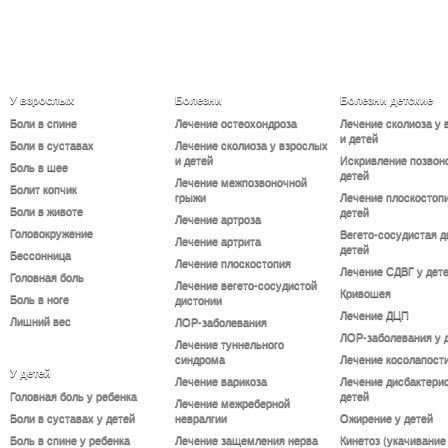
У взрослых
Болезни
Болезни детские
Боли в спине
Лечение остеохондроза
Лечение сколиоза у 
и детей
Боли в суставах
Лечение сколиоза у взрослых
и детей
Искривление позвон
Боль в шее
детей
Лечение межпозвоночной
Болит копчик
грыжи
Лечение плоскостопи
Боли в животе
детей
Лечение артроза
Головокружение
Вегето-сосудистая д
Лечение артрита
детей
Бессонница
Лечение плоскостопия
Лечение СДВГ у дет
Головная боль
Лечение вегето-сосудистой
Кривошея
Боль в ноге
дистонии
Лечение ДЦП
Лишний вес
ЛОР-заболевания
ЛОР-заболевания у 
Лечение туннельного
синдрома
Лечение косолапост
У детей
Лечение варикоза
Лечение дисбактерио
Головная боль у ребенка
детей
Лечение межреберной
Боли в суставах у детей
невралгии
Ожирение у детей
Боль в спине у ребенка
Лечение защемления нерва
Кинетоз (укачивание