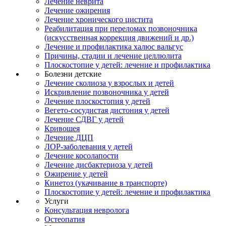
Лечение неврита
Лечение ожирения
Лечение хронического цистита
Реабилитация при переломах позвоночника
(искусственная коррекция движений и др.)
Лечение и профилактика халюс вальгус
Причины, стадии и лечение целлюлита
Плоскостопие у детей: лечение и профилактика
Болезни детские
Лечение сколиоза у взрослых и детей
Искривление позвоночника у детей
Лечение плоскостопия у детей
Вегето-сосудистая дистония у детей
Лечение СДВГ у детей
Кривошея
Лечение ДЦП
ЛОР-заболевания у детей
Лечение косолапости
Лечение дисбактериоза у детей
Ожирение у детей
Кинетоз (укачивание в транспорте)
Плоскостопие у детей: лечение и профилактика
Услуги
Консультация невролога
Остеопатия