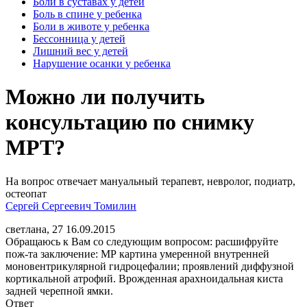
Боли в суставах у детей
Боль в спине у ребенка
Боли в животе у ребенка
Бессонница у детей
Лишний вес у детей
Нарушение осанки у ребенка
Можно ли получить
консультацию по снимку
МРТ?
На вопрос отвечает мануальный терапевт, невролог, подиатр,
остеопат
Сергей Сергеевич Томилин
светлана, 27
16.09.2015
Обращаюсь к Вам со следующим вопросом: расшифруйте
пож-та заключение: МР картина умеренной внутренней
моновентрикулярной гидроцефалии; проявлений диффузной
кортикальной атрофий. Врожденная арахноидальная киста
задней черепной ямки.
Ответ