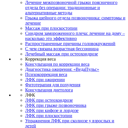
Лечение межпозвоночной грыжи поясничного
отдела без операции: традиционные и
альтернативные методы
Грыжа шейного отдела позвоночника: симптомы и
лечение
Массаж при плоскостопии
Синдром замороженного плеча: лечение на дому –
насколько это эффективно
Распространенные причины головокружений
С чем связана возрастная бессонница
Лечебный массаж при остеохондрозе
Коррекция веса
Консультация по коррекции веса
Диагностика ожирения: «ВедаПульс»
Психокоррекция веса
ЛФК при ожирении
Фитотерапия для похудения
Консультация диетолога
ЛФК
ЛФК при остеохондрозе
ЛФК при грыже позвоночника
ЛФК при кифозе и лордозе
ЛФК при плоскостопии
Упражнения ЛФК при сколиозе у взрослых и
детей