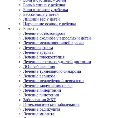
Боли в суставах у детей
Боль в спине у ребенка
Боли в животе у ребенка
Бессонница у детей
Лишний вес у детей
Нарушение осанки у ребенка
Болезни
Лечение остеохондроза
Лечение сколиоза у взрослых и детей
Лечение межпозвоночной грыжи
Лечение артроза
Лечение артрита
Лечение плоскостопия
Лечение вегето-сосудистой дистонии
ЛОР-заболевания
Лечение туннельного синдрома
Лечение варикоза
Лечение межреберной невралгии
Лечение защемления нерва
Лечение гипертонии
Лечение гипотонии
Заболевания ЖКТ
Гинекологические заболевания
Лечение радикулита
Лечение миозита