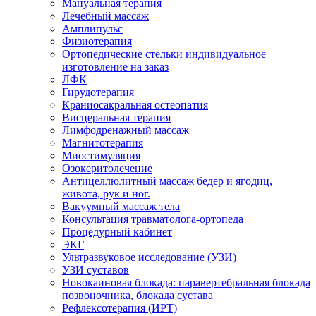
Мануальная терапия
Лечебный массаж
Амплипульс
Физиотерапия
Ортопедические стельки индивидуальное
изготовление на заказ
ЛФК
Гирудотерапия
Краниосакральная остеопатия
Висцеральная терапия
Лимфодренажный массаж
Магнитотерапия
Миостимуляция
Озокеритолечение
Антицеллюлитный массаж бедер и ягодиц,
живота, рук и ног.
Вакуумный массаж тела
Консультация травматолога-ортопеда
Процедурный кабинет
ЭКГ
Ультразвуковое исследование (УЗИ)
УЗИ суставов
Новокаиновая блокада: паравертебральная блокада
позвоночника, блокада сустава
Рефлексотерапия (ИРТ)