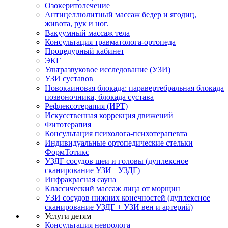
Озокеритолечение
Антицеллюлитный массаж бедер и ягодиц,
живота, рук и ног.
Вакуумный массаж тела
Консультация травматолога-ортопеда
Процедурный кабинет
ЭКГ
Ультразвуковое исследование (УЗИ)
УЗИ суставов
Новокаиновая блокада: паравертебральная блокада
позвоночника, блокада сустава
Рефлексотерапия (ИРТ)
Искусственная коррекция движений
Фитотерапия
Консультация психолога-психотерапевта
Индивидуальные ортопедические стельки
ФормТотикс
УЗДГ сосудов шеи и головы (дуплексное
сканирование УЗИ +УЗДГ)
Инфракрасная сауна
Классический массаж лица от морщин
УЗИ сосудов нижних конечностей (дуплексное
сканирование УЗДГ + УЗИ вен и артерий)
Услуги детям
Консультация невролога