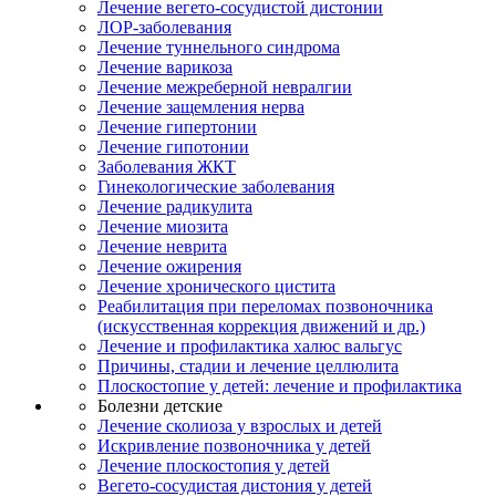
Лечение вегето-сосудистой дистонии
ЛОР-заболевания
Лечение туннельного синдрома
Лечение варикоза
Лечение межреберной невралгии
Лечение защемления нерва
Лечение гипертонии
Лечение гипотонии
Заболевания ЖКТ
Гинекологические заболевания
Лечение радикулита
Лечение миозита
Лечение неврита
Лечение ожирения
Лечение хронического цистита
Реабилитация при переломах позвоночника
(искусственная коррекция движений и др.)
Лечение и профилактика халюс вальгус
Причины, стадии и лечение целлюлита
Плоскостопие у детей: лечение и профилактика
Болезни детские
Лечение сколиоза у взрослых и детей
Искривление позвоночника у детей
Лечение плоскостопия у детей
Вегето-сосудистая дистония у детей