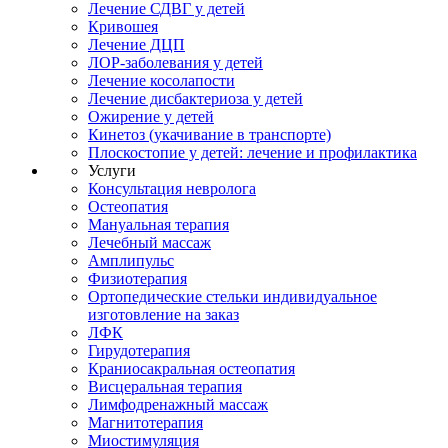
Лечение СДВГ у детей
Кривошея
Лечение ДЦП
ЛОР-заболевания у детей
Лечение косолапости
Лечение дисбактериоза у детей
Ожирение у детей
Кинетоз (укачивание в транспорте)
Плоскостопие у детей: лечение и профилактика
Услуги
Консультация невролога
Остеопатия
Мануальная терапия
Лечебный массаж
Амплипульс
Физиотерапия
Ортопедические стельки индивидуальное
изготовление на заказ
ЛФК
Гирудотерапия
Краниосакральная остеопатия
Висцеральная терапия
Лимфодренажный массаж
Магнитотерапия
Миостимуляция