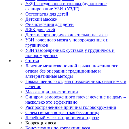
УЗДГ сосудов шеи и головы (дуплексное
сканирование УЗИ +УЗДГ)
Остеопатия для детей
Детский массаж
Физиотерапия для детей
ЛФК для детей
Детские ортопедические стельки на заказ
УЗИ головного мозга у новорожденных и
грудничков
УЗИ тазобедренных суставов у грудничков и
новорожденных
Статьи
Лечение межпозвоночной грыжи поясничного
отдела без операции: традиционные и
альтернативные методы
Грыжа шейного отдела позвоночника: симптомы и
лечение
Массаж при плоскостопии
Синдром замороженного плеча: лечение на дому –
насколько это эффективно
Распространенные причины головокружений
С чем связана возрастная бессонница
Лечебный массаж при остеохондрозе
Коррекция веса
Консультация по коррекции веса