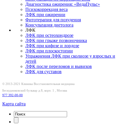
Диагностика ожирения: «ВедаПульс»
Психокоррекция веса
ЛФК при ожирении
Фитотерапия для похудения
Консультация диетолога
ЛФК
ЛФК при остеохондрозе
ЛФК при грыже позвоночника
ЛФК при кифозе и лордозе
ЛФК при плоскостопии
Упражнения ЛФК при сколиозе у взрослых и
детей
ЛФК после переломов и вывихов
ЛФК для суставов
© 2013-2021 Клиника
Восстановительная медицина
Бескудниковский бульвар д.8, корп. 1
,
Москва
977 392-00-00
Карта сайта