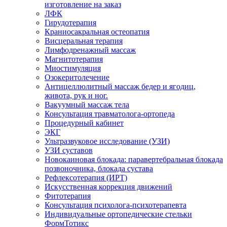
изготовление на заказ
ЛФК
Гирудотерапия
Краниосакральная остеопатия
Висцеральная терапия
Лимфодренажный массаж
Магнитотерапия
Миостимуляция
Озокеритолечение
Антицеллюлитный массаж бедер и ягодиц,
живота, рук и ног.
Вакуумный массаж тела
Консультация травматолога-ортопеда
Процедурный кабинет
ЭКГ
Ультразвуковое исследование (УЗИ)
УЗИ суставов
Новокаиновая блокада: паравертебральная блокада
позвоночника, блокада сустава
Рефлексотерапия (ИРТ)
Искусственная коррекция движений
Фитотерапия
Консультация психолога-психотерапевта
Индивидуальные ортопедические стельки
ФормТотикс