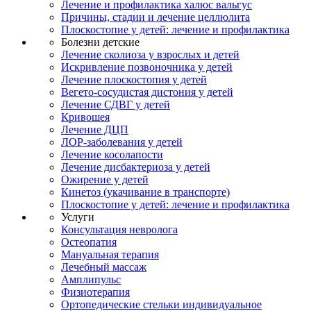
Лечение и профилактика халюс вальгус
Причины, стадии и лечение целлюлита
Плоскостопие у детей: лечение и профилактика
Болезни детские
Лечение сколиоза у взрослых и детей
Искривление позвоночника у детей
Лечение плоскостопия у детей
Вегето-сосудистая дистония у детей
Лечение СДВГ у детей
Кривошея
Лечение ДЦП
ЛОР-заболевания у детей
Лечение косолапости
Лечение дисбактериоза у детей
Ожирение у детей
Кинетоз (укачивание в транспорте)
Плоскостопие у детей: лечение и профилактика
Услуги
Консультация невролога
Остеопатия
Мануальная терапия
Лечебный массаж
Амплипульс
Физиотерапия
Ортопедические стельки индивидуальное