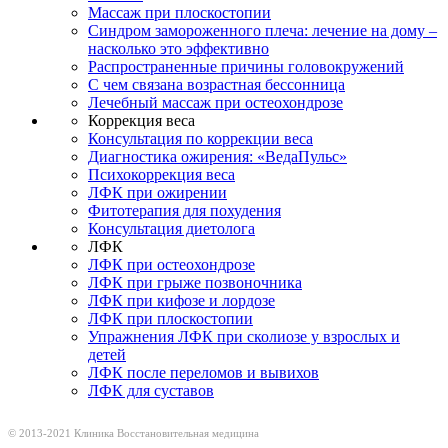
Массаж при плоскостопии
Синдром замороженного плеча: лечение на дому –
насколько это эффективно
Распространенные причины головокружений
С чем связана возрастная бессонница
Лечебный массаж при остеохондрозе
Коррекция веса
Консультация по коррекции веса
Диагностика ожирения: «ВедаПульс»
Психокоррекция веса
ЛФК при ожирении
Фитотерапия для похудения
Консультация диетолога
ЛФК
ЛФК при остеохондрозе
ЛФК при грыже позвоночника
ЛФК при кифозе и лордозе
ЛФК при плоскостопии
Упражнения ЛФК при сколиозе у взрослых и
детей
ЛФК после переломов и вывихов
ЛФК для суставов
© 2013-2021 Клиника
Восстановительная медицина