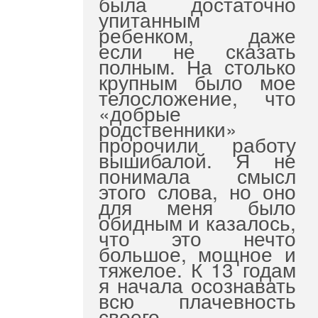
была достаточно
упитанным
ребенком, даже
если не сказать
полным. На столько
крупным было мое
телосложение, что
«добрые
родственники»
пророчили работу
вышибалой. Я не
понимала смысл
этого слова, но оно
для меня было
обидным и казалось,
что это нечто
большое, мощное и
тяжелое. К 13 годам
я начала осознавать
всю плачевность
своего